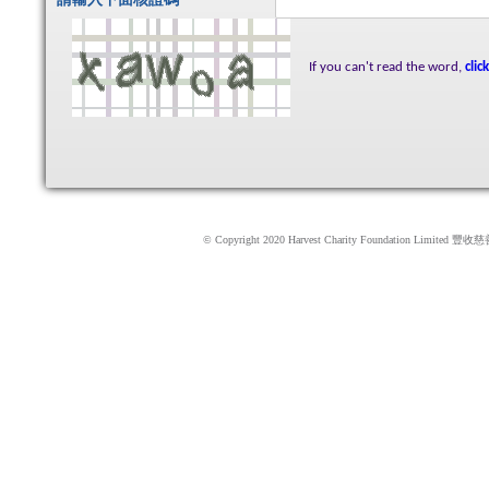
請輸入下面核證碼
*
If you can't read the word,
clic
© Copyright 2020 Harvest Charity Foundation Limited 豐收慈善基