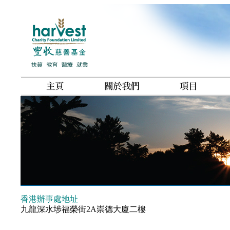
香港辦事處地址
九龍深水埗福榮街2A崇德大廈二樓