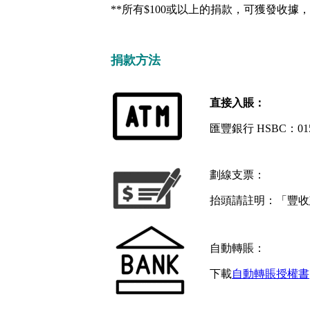
**所有$100或以上的捐款，可獲發收據
捐款方法
直接入賬：
匯豐銀行 HSBC：015-770
劃線支票：
抬頭請註明：「豐收慈善基金
自動轉賬：
下載
自動轉賬授權書