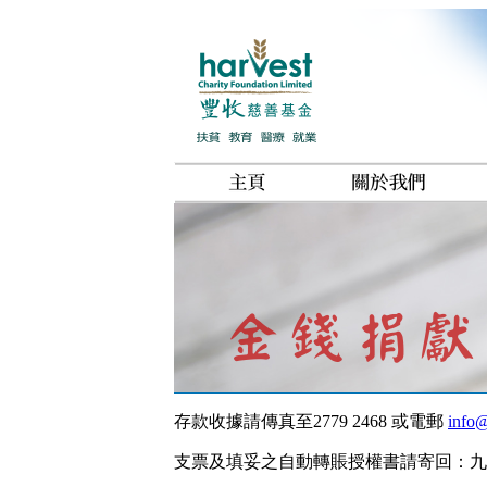
存款收據請傳真至2779 2468 或電郵
info@
支票及填妥之自動轉賬授權書請寄回：九龍