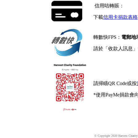
信用咭轉賬：
下載
信用卡捐款表格
轉數快FPS：
電郵地
請於「收款人訊息」
請掃瞄QR Code或按
*使用PayMe捐
© Copyright 2020 Harvest Charit