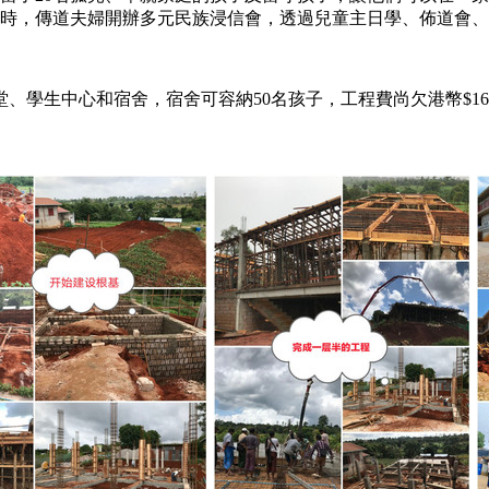
時，傳道夫婦開辦多元民族浸信會，透過兒童主日學、佈道會、
、學生中心和宿舍，宿舍可容納50名孩子，工程費尚欠港幣$1