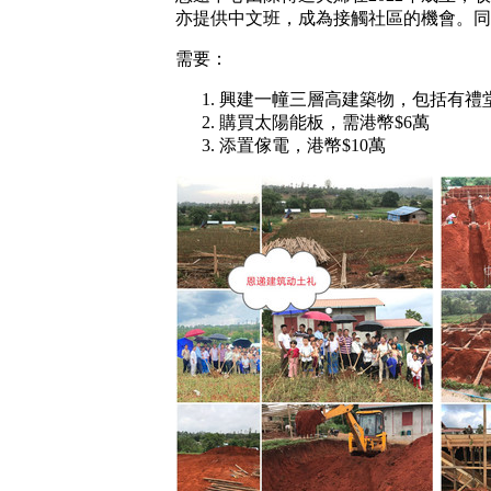
亦提供中文班，成為接觸社區的機會。同
需要：
興建一幢三層高建築物，包括有禮堂
購買太陽能板，需港幣$6萬
添置傢電，港幣$10萬