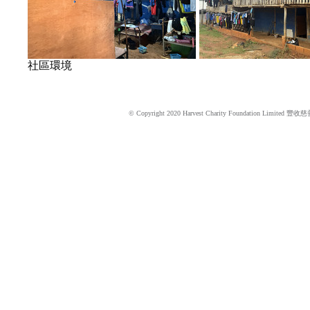
社區環境
© Copyright 2020 Harvest Charity Foundation Limited 豐收慈善基